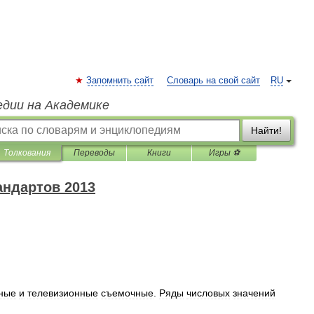
Запомнить сайт
Словарь на свой сайт
RU
едии на Академике
Найти!
Толкования
Переводы
Книги
Игры ⚽
андартов 2013
ные
и
телевизионные
съемочные
.
Ряды
числовых
значений