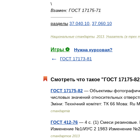
\
Взамен:
ГОСТ
17175
-
71
—————
разделы
37
.
040
.
10
,
37
.
060
.
10
Национальные
стандарты
.
2013
.
Указатель
(
в
трех
т
Игры ⚽
Нужна курсовая?
ГОСТ 17173-81
Смотреть что такое "ГОСТ 17175-82
ГОСТ 17175-82
— Объективы фотографиче
числовых значений относительных отверсти
Зміни: Технічний комітет: ТК 66 Мова: Ru 
стандартів
ГОСТ 412-76
— 4 с. (1) Смеси резиновые.
Изменение №1/ИУС 2 1983 Изменение №2
стандартов 2013