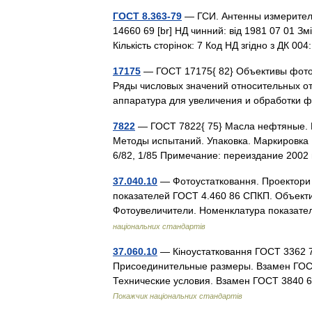
ГОСТ 8.363-79
— ГСИ. Антенны измерител
14660 69 [br] НД чинний: від 1981 07 01 Зм
Кількість сторінок: 7 Код НД згідно з ДК 0
17175
— ГОСТ 17175{ 82} Объективы фото
Ряды числовых значений относительных от
аппаратура для увеличения и обработк
7822
— ГОСТ 7822{ 75} Масла нефтяные. М
Методы испытаний. Упаковка. Маркировка 
6/82, 1/85 Примечание: переиздание 200
37.040.10
— Фотоустатковання. Проектори
показателей ГОСТ 4.460 86 СПКП. Объект
Фотоувеличители. Номенклатура показат
національних стандартів
37.060.10
— Кіноустатковання ГОСТ 3362 7
Присоединительные размеры. Взамен ГОС
Технические условия. Взамен ГОСТ 3840
Покажчик національних стандартів