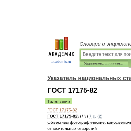
Словари и энциклоп
academic.ru
Указатель национальных стандартов 2013
Указатель национальных ст
ГОСТ 17175-82
Толкование
ГОСТ
17175
-
82
ГОСТ
17175
-
82
\ \ \ \ \
7
с
. (
2
)
Объективы
фотографические
,
киносъемоч
относительных
отверстий