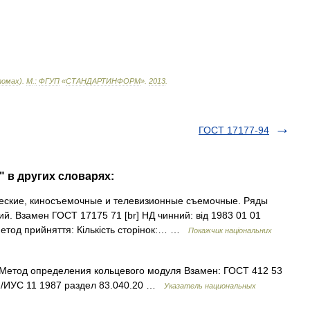
омах
).
М
.
:
ФГУП
«
СТАНДАРТИНФОРМ
»
.
2013
.
ГОСТ 17177-94
" в других словарях:
ские, киносъемочные и телевизионные съемочные. Ряды
й. Взамен ГОСТ 17175 71 [br] НД чинний: від 1983 01 01
Метод прийняття: Кількість сторінок:… …
Покажчик національних
 Метод определения кольцевого модуля Взамен: ГОСТ 412 53
/ИУС 11 1987 раздел 83.040.20 …
Указатель национальных