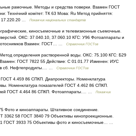
ьные рамочные. Методы и средства поверки. Взамен ГОСТ
іни: Технічний комітет: ТК 63 Мова: Ru Метод прийняття:
04: 17.220.20 …
Покажчик національних стандартів
графические, киносъемочные и телевизионные съемочные.
верстий. ОКС: 37.040.10, 37.060.10 КГС: У96 Фотоаппараты и
и фотоснимков Взамен: ГОСТ… …
Справочник ГОСТов
етод определения растворенной воды. ОКС: 75.100 КГС: Б29
Взамен: ГОСТ 7822 55 Действие: С 01.01.77 Изменен: ИУС
2 в сб. Нефтепродукты.… …
Справочник ГОСТов
 ГОСТ 4.459 86 СПКП. Диапроекторы. Номенклатура
ивы. Номенклатура показателей ГОСТ 4.462 86 СПКП.
елей ГОСТ 4.464 86 СПКП. Фотоаппараты.… …
Покажчик
5 Фото и киноаппараты. Штативное соединение.
Т 3362 58 ГОСТ 3840 79 Объективы кинопроекционные.
 61 ГОСТ 3933 75 Объективы фото и киносъемочные… …